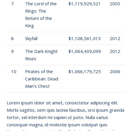
7
The Lord of the
$1,119,929,521
2003
Rings: The
Return of the
King
8
Skyfall
$1,108,561,013
2012
9
The Dark Knight
$1,084,439,099
2012
Rises
10
Pirates of the
$1,066,179,725
2006
Caribbean: Dead
Man’s Chest
Lorem ipsum dolor sit amet, consectetur adipiscing elit.
Morbi sagittis, sem quis lacinia faucibus, orci ipsum gravida
tortor, vel interdum mi sapien ut justo. Nulla varius
consequat magna, id molestie ipsum volutpat quis.