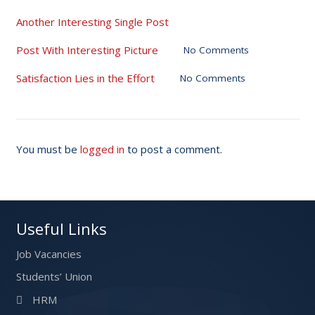
Another Interesting Single Post
Post With Interesting Picture
No Comments
Satisfaction Lies in the Effort
No Comments
You must be
logged in
to post a comment.
Useful Links
Job Vacancies
Students’ Union
HRM